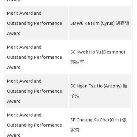
Merit Award and
Outstanding Performance
5B Wu Ka Him (Cyrus) 胡嘉謙
Award
Merit Award and
5C Kwok Ho Yu (Desmond)
Outstanding Performance
郭皓宇
Award
Merit Award and
5C Ngan Tsz Ho (Antony) 顏
Outstanding Performance
子浩
Award
Merit Award and
5E Cheung Ka Chai (Oris) 張
Outstanding Performance
家齊
Award