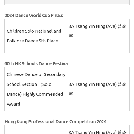
2024 Dance World Cup Finals
3A Tsang Yin Ning (Ava) 曾彥
Children Solo National and
寧
Folklore Dance 5th Place
60th HK Schools Dance Festival
Chinese Dance of Secondary
School Section （Solo
3A Tsang Yin Ning (Ava) 曾彥
Dance) Highly Commended
寧
Award
Hong Kong Professional Dance Competition 2024
3A Tsang Yin Ning (Ava) 曾彥