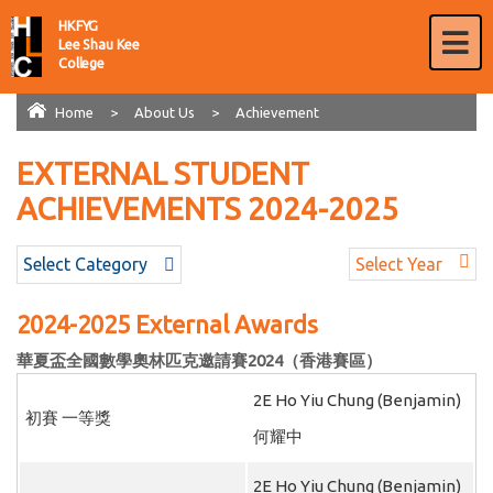
HKFYG
Lee Shau Kee
College
Home
>
About Us
>
Achievement
EXTERNAL STUDENT
AWARDS
ACHIEVEMENTS 2024-2025
Select Category
Select Year
2024-2025 External Awards
華夏盃全國數學奧林匹克邀請賽
2024
（香港賽區）
2E Ho Yiu Chung (Benjamin)
初賽 一等獎
何耀中
2E Ho Yiu Chung (Benjamin)