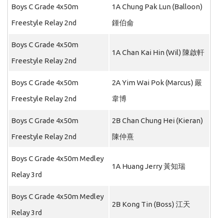
Boys C Grade 4x50m
1A Chung Pak Lun (Balloon)
Freestyle Relay 2nd
鍾伯侖
Boys C Grade 4x50m
1A Chan Kai Hin (Wil) 陳啟軒
Freestyle Relay 2nd
Boys C Grade 4x50m
2A Yim Wai Pok (Marcus) 嚴
Freestyle Relay 2nd
韋博
Boys C Grade 4x50m
2B Chan Chung Hei (Kieran)
Freestyle Relay 2nd
陳仲熹
Boys C Grade 4x50m Medley
1A Huang Jerry 黃知瑞
Relay 3rd
Boys C Grade 4x50m Medley
2B Kong Tin (Boss) 江天
Relay 3rd