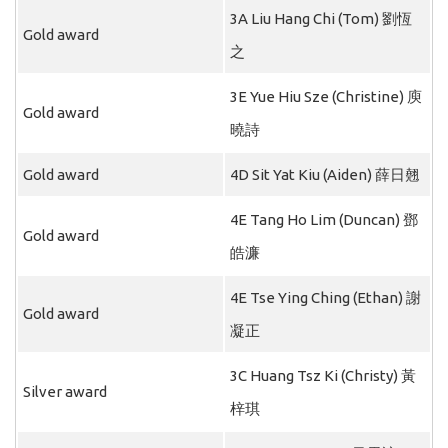
3A Liu Hang Chi (Tom) 劉恆
Gold award
之
3E Yue Hiu Sze (Christine) 庾
Gold award
曉詩
Gold award
4D Sit Yat Kiu (Aiden) 薛日翹
4E Tang Ho Lim (Duncan) 鄧
Gold award
皓濂
4E Tse Ying Ching (Ethan) 謝
Gold award
凝正
3C Huang Tsz Ki (Christy) 黃
Silver award
梓琪