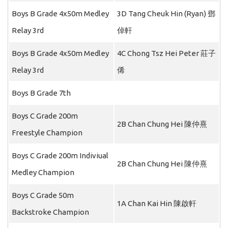
Boys B Grade 4x50m Medley
3D Tang Cheuk Hin (Ryan) 鄧
Relay 3rd
倬軒
Boys B Grade 4x50m Medley
4C Chong Tsz Hei Peter 莊子
Relay 3rd
俙
Boys B Grade 7th
Boys C Grade 200m
2B Chan Chung Hei 陳仲熹
Freestyle Champion
Boys C Grade 200m Indiviual
2B Chan Chung Hei 陳仲熹
Medley Champion
Boys C Grade 50m
1A Chan Kai Hin 陳啟軒
Backstroke Champion