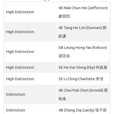
4E Mak Chun Hei (Jefferson)
High Distinction
麥晉熙
4E Tang Ho Lim (Duncan) 鄧
High Distinction
皓濂
5B Leung Hong Yau (Kelson)
High Distinction
梁匡佑
High Distinction
5E Ho Kar Shing (Sky) 何嘉晟
High Distinction
5E Li Ching Charlotte 李澄
4E Choi Pak Chun (Arnold) 蔡
Distinction
柏進
Distinction
4B Zhang Ziqi (Jacky) 張子祺