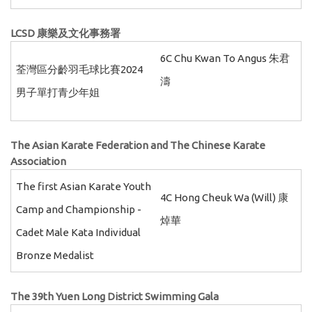
LCSD
康樂及文化事務署
6C Chu Kwan To Angus 朱君
荃灣區分齡羽毛球比賽2024
濤
男子單打青少年姐
The Asian Karate Federation and The Chinese Karate
Association
The first Asian Karate Youth
4C Hong Cheuk Wa (Will) 康
Camp and Championship -
焯華
Cadet Male Kata Individual
Bronze Medalist
The 39th Yuen Long District Swimming Gala