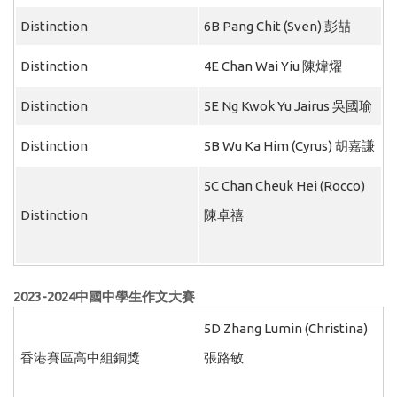
Distinction
6B Pang Chit (Sven) 彭喆
Distinction
4E Chan Wai Yiu 陳煒燿
Distinction
5E Ng Kwok Yu Jairus 吳國瑜
Distinction
5B Wu Ka Him (Cyrus) 胡嘉謙
5C Chan Cheuk Hei (Rocco)
Distinction
陳卓禧
2023-2024
中國中學生作文大賽
5D Zhang Lumin (Christina)
香港賽區高中組銅獎
張路敏