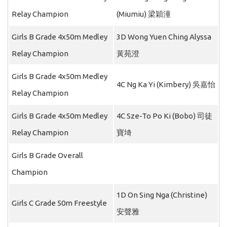
Relay Champion
(Miumiu) 梁穎潼
Girls B Grade 4x50m Medley
3D Wong Yuen Ching Alyssa
Relay Champion
黃苑澄
Girls B Grade 4x50m Medley
4C Ng Ka Yi (Kimbery) 吳嘉怡
Relay Champion
Girls B Grade 4x50m Medley
4C Sze-To Po Ki (Bobo) 司徒
Relay Champion
寶埼
Girls B Grade Overall
Champion
1D On Sing Nga (Christine)
Girls C Grade 50m Freestyle
安聲雅