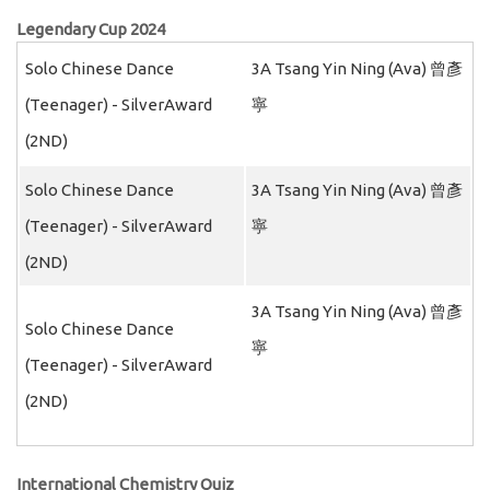
Legendary Cup 2024
Solo Chinese Dance
3A Tsang Yin Ning (Ava) 曾彥
(Teenager) - SilverAward
寧
(2ND)
Solo Chinese Dance
3A Tsang Yin Ning (Ava) 曾彥
(Teenager) - SilverAward
寧
(2ND)
3A Tsang Yin Ning (Ava) 曾彥
Solo Chinese Dance
寧
(Teenager) - SilverAward
(2ND)
International Chemistry Quiz