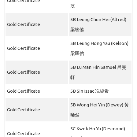
Gold Certificate
汶
5B Leung Chun Hei (Alfred)
Gold Certificate
梁竣僖
5B Leung Hong Yau (Kelson)
Gold Certificate
梁匡佑
5B Lu Man Hin Samuel 呂旻
Gold Certificate
軒
Gold Certificate
5B Sin Issac 冼駿希
5B Wong Hei Yin (Dewey) 黃
Gold Certificate
晞然
5C Kwok Ho Yu (Desmond)
Gold Certificate