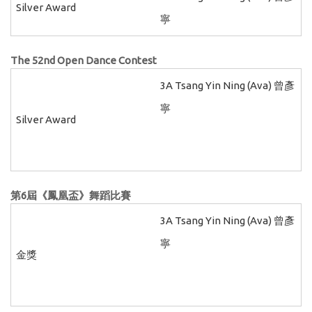
Silver Award
寧
The 52nd Open Dance Contest
3A Tsang Yin Ning (Ava) 曾彥
寧
Silver Award
第
6
屆《鳳凰盃》舞蹈比賽
3A Tsang Yin Ning (Ava) 曾彥
寧
金獎