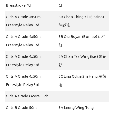
Breastroke 4th
妍
Girls A Grade 4x50m
5B Chan Ching Yiu (Carina)
Freestyle Relay 3rd
陳靜瑤
Girls A Grade 4x50m
5B Qiu Boyan (Bonnie) 仇柏
Freestyle Relay 3rd
妍
Girls A Grade 4x50m
5A Chan Tsz Wing (Isis) 陳芷
Freestyle Relay 3rd
穎
Girls A Grade 4x50m
5C Ling Odilia Sin Hang 凌茜
Freestyle Relay 3rd
珩
Girls A Grade Overall 5th
Girls B Grade 50m
3A Leung Wing Tung