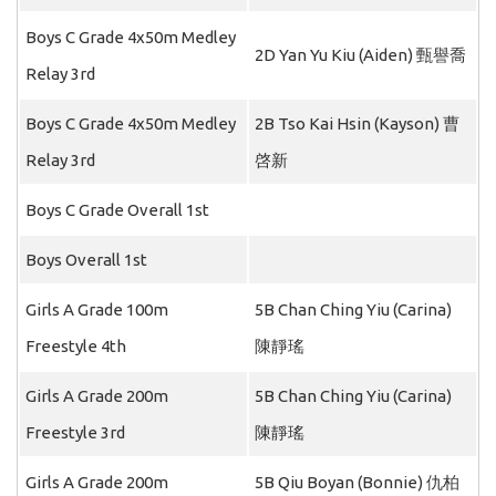
Boys C Grade 4x50m Medley
2D Yan Yu Kiu (Aiden) 甄譽喬
Relay 3rd
Boys C Grade 4x50m Medley
2B Tso Kai Hsin (Kayson) 曹
Relay 3rd
啓新
Boys C Grade Overall 1st
Boys Overall 1st
Girls A Grade 100m
5B Chan Ching Yiu (Carina)
Freestyle 4th
陳靜瑤
Girls A Grade 200m
5B Chan Ching Yiu (Carina)
Freestyle 3rd
陳靜瑤
Girls A Grade 200m
5B Qiu Boyan (Bonnie) 仇柏