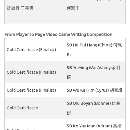
晉級賽 二等獎
何耀中
From Player to Page Video Game Writing Competition
5B Ho Pui Hang (Chloe) 何珮
Gold Certificate (Finalist)
珩
5B Yu Ming Wai Ashley 余明
Gold Certificate (Finalist)
蔚
Gold Certificate (Finalist)
5B Wu Ka Him (Cyrus) 胡嘉謙
5B Qiu Boyan (Bonnie) 仇柏
Gold Certificate
妍
5B Ko Yau Man (Adrian) 高栯