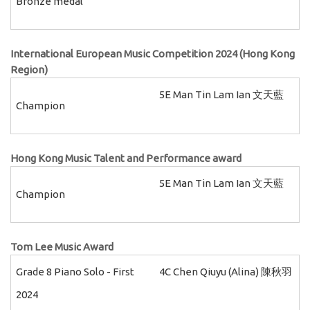
Bronze medal
International European Music Competition 2024 (Hong Kong
Region)
5E Man Tin Lam Ian 文天藍
Champion
Hong Kong Music Talent and Performance award
5E Man Tin Lam Ian 文天藍
Champion
Tom Lee Music Award
Grade 8 Piano Solo - First
4C Chen Qiuyu (Alina) 陳秋羽
2024