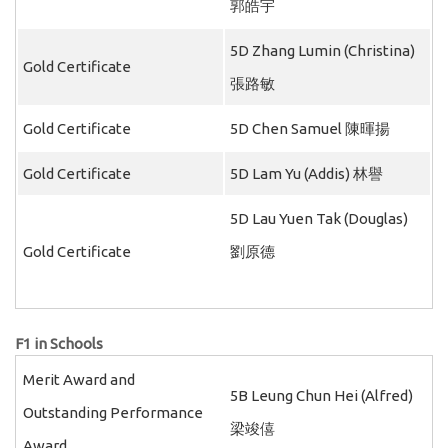
郭皓宇
5D Zhang Lumin (Christina)
Gold Certificate
張路敏
Gold Certificate
5D Chen Samuel 陳暉揚
Gold Certificate
5D Lam Yu (Addis) 林譽
5D Lau Yuen Tak (Douglas)
Gold Certificate
劉原德
F1 in Schools
Merit Award and
5B Leung Chun Hei (Alfred)
Outstanding Performance
梁竣僖
Award