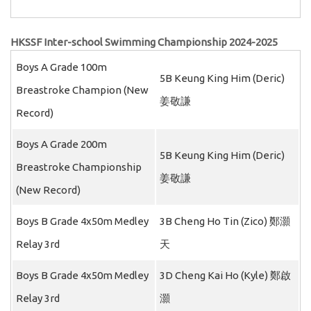
HKSSF Inter-school Swimming Championship 2024-2025
Boys A Grade 100m
5B Keung King Him (Deric)
Breastroke Champion (New
姜敬謙
Record)
Boys A Grade 200m
5B Keung King Him (Deric)
Breastroke Championship
姜敬謙
(New Record)
Boys B Grade 4x50m Medley
3B Cheng Ho Tin (Zico) 鄭灝
Relay 3rd
天
Boys B Grade 4x50m Medley
3D Cheng Kai Ho (Kyle) 鄭啟
Relay 3rd
灝