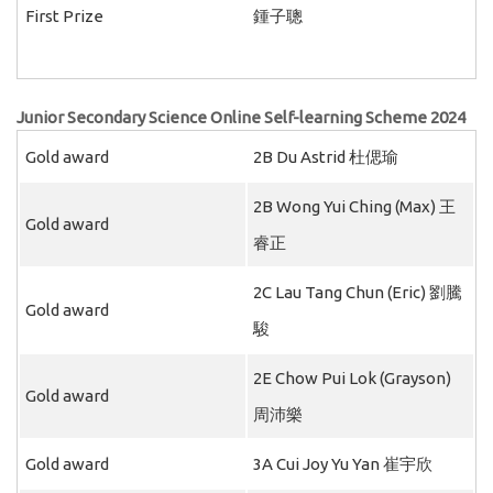
First Prize
鍾子聰
Junior Secondary Science Online Self-learning Scheme 2024
Gold award
2B Du Astrid 杜偲瑜
2B Wong Yui Ching (Max) 王
Gold award
睿正
2C Lau Tang Chun (Eric) 劉騰
Gold award
駿
2E Chow Pui Lok (Grayson)
Gold award
周沛樂
Gold award
3A Cui Joy Yu Yan 崔宇欣