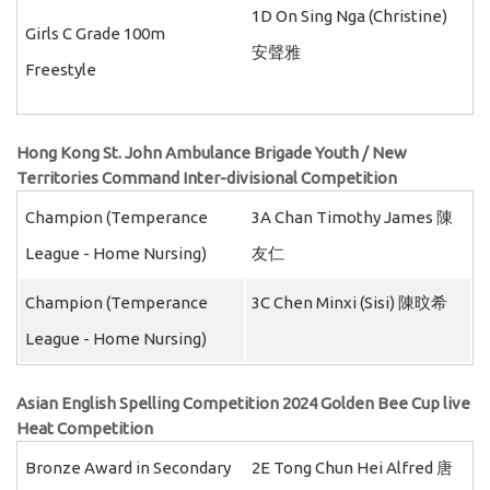
1D On Sing Nga (Christine)
Girls C Grade 100m
安聲雅
Freestyle
Hong Kong St. John Ambulance Brigade Youth / New
Territories Command Inter-divisional Competition
Champion (Temperance
3A Chan Timothy James 陳
League - Home Nursing)
友仁
Champion (Temperance
3C Chen Minxi (Sisi) 陳旼希
League - Home Nursing)
Asian English Spelling Competition 2024 Golden Bee Cup live
Heat Competition
Bronze Award in Secondary
2E Tong Chun Hei Alfred 唐