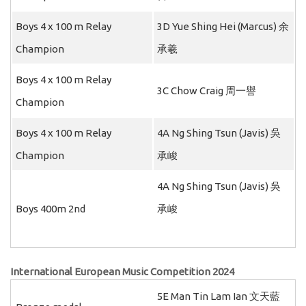
Boys 4 x 100 m Relay
3D Yue Shing Hei (Marcus) 余
Champion
承羲
Boys 4 x 100 m Relay
3C Chow Craig 周一譽
Champion
Boys 4 x 100 m Relay
4A Ng Shing Tsun (Javis) 吳
Champion
承峻
4A Ng Shing Tsun (Javis) 吳
Boys 400m 2nd
承峻
International European Music Competition 2024
5E Man Tin Lam Ian 文天藍