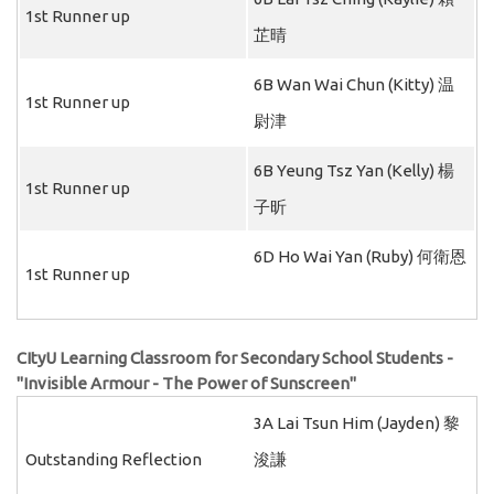
1st Runner up
芷晴
6B Wan Wai Chun (Kitty) 温
1st Runner up
尉津
6B Yeung Tsz Yan (Kelly) 楊
1st Runner up
子昕
6D Ho Wai Yan (Ruby) 何衛恩
1st Runner up
C
ItyU Learning Classroom for Secondary School Students -
"Invisible Armour - The Power of Sunscreen"
3A Lai Tsun Him (Jayden) 黎
Outstanding Reflection
浚謙