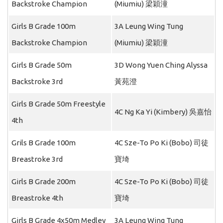
Backstroke Champion
(Miumiu) 梁穎潼
Girls B Grade 100m
3A Leung Wing Tung
Backstroke Champion
(Miumiu) 梁穎潼
Girls B Grade 50m
3D Wong Yuen Ching Alyssa
Backstroke 3rd
黃苑澄
Girls B Grade 50m Freestyle
4C Ng Ka Yi (Kimbery) 吳嘉怡
4th
Grils B Grade 100m
4C Sze-To Po Ki (Bobo) 司徒
Breastroke 3rd
寶埼
Girls B Grade 200m
4C Sze-To Po Ki (Bobo) 司徒
Breastroke 4th
寶埼
Girls B Grade 4x50m Medley
3A Leung Wing Tung