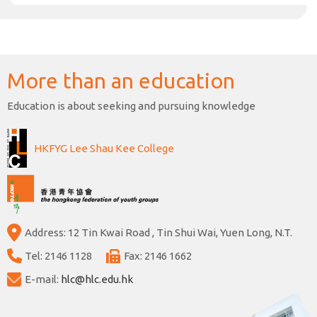
More than an education
Education is about seeking and pursuing knowledge
HKFYG Lee Shau Kee College
Address: 12 Tin Kwai Road , Tin Shui Wai, Yuen Long, N.T.
Tel: 2146 1128
Fax: 2146 1662
E-mail:
hlc@hlc.edu.hk