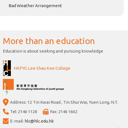
Bad Weather Arrangement
More than an education
Education is about seeking and pursuing knowledge
HKFYG Lee Shau Kee College
Address: 12 Tin Kwai Road , Tin Shui Wai, Yuen Long, N.T.
Tel: 2146 1128
Fax: 2146 1662
E-mail:
hlc@hlc.edu.hk