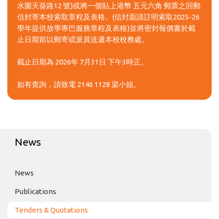
水圍天葵路12 號)或將一個貼上港幣 五元六角 郵票之回郵
信封寄本校索取章程及表格。(信封面請註明索取2025-26
學年提供放學專巴服務章程及表格)並將密封報價書於截
止日期前以郵寄或派員送遞本校校務處。
截止日期為 2026年 7月31日 下午3時正。
如有查詢，請致電 2146 1128 梁小姐。
News
News
Publications
Tenders & Quotations