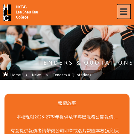
HKFYG
Lee Shau Kee
College
TENDERS & QUOTATIONS
Home
>
News
>
Tenders & Quotations
報價啟事
本校現就2026-27學年提供放學專巴服務公開報價。
有意提供報價者請帶備公司印章或名片親臨本校(元朗天