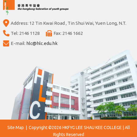
Address: 12 Tin Kwai Road , Tin Shui Wai, Yuen Long, N.T.
Tel: 2146 1128
Fax: 2146 1662
E-mail:
hlc@hlc.edu.hk
Site Map
| Copyright ©
2026 HKFYG LEE SHAU KEE COLLEGE | All
Rights Reserved