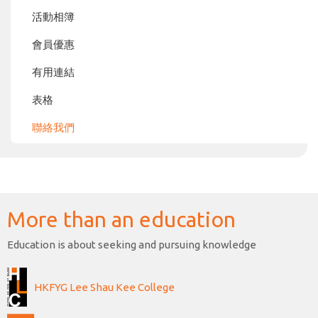
活動相簿
會員優惠
有用連結
表格
聯絡我們
More than an education
Education is about seeking and pursuing knowledge
HKFYG Lee Shau Kee College