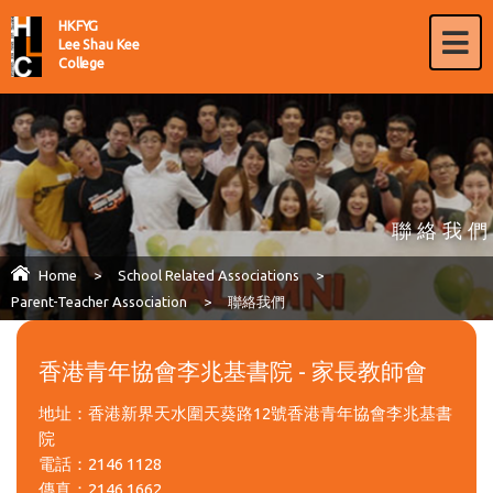
HKFYG
Lee Shau Kee
College
聯絡我們
Home
>
School Related Associations
>
Parent-Teacher Association
>
聯絡我們
香港青年協會李兆基書院 - 家長教師會
地址：香港新界天水圍天葵路12號香港青年協會李兆基書
院
電話：2146 1128
傳真：2146 1662