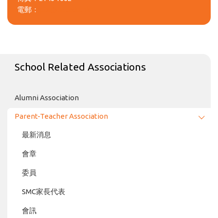
電郵：
pta@hlc.edu.hk
School Related Associations
Alumni Association
Parent-Teacher Association
最新消息
會章
委員
SMC家長代表
會訊